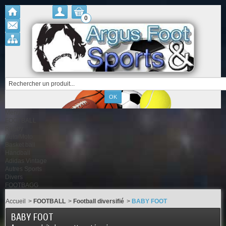
0
Menu
FOOTBALL
Rugby
Auto/Moto
Basket ball
Handball
Adidas Vintage
Autres Sports
Divers
FOOTBAGG
Accueil
>
FOOTBALL
>
Football diversifié
>
BABY FOOT
BABY FOOT