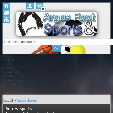
0
Menu
FOOTBALL
Rugby
Auto/Moto
Basket ball
Handball
Adidas Vintage
Autres Sports
Divers
FOOTBAGG
Accueil
>
Autres Sports
Autres Sports