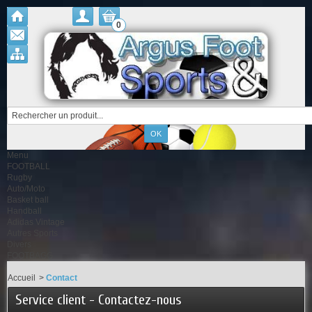
0
Menu
FOOTBALL
Rugby
Auto/Moto
Basket ball
Handball
Adidas Vintage
Autres Sports
Divers
FOOTBAGG
Accueil
>
Contact
Service client - Contactez-nous