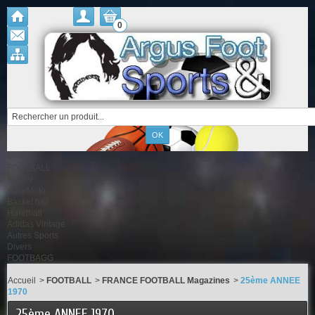
0
Menu
FOOTBALL
Rugby
Auto/Moto
Basket ball
Handball
Adidas Vintage
Autres Sports
Divers
FOOTBAGG
Accueil
>
FOOTBALL
>
FRANCE FOOTBALL Magazines
>
25ème ANNEE
1970
25ème ANNEE 1970