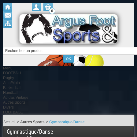
0
Menu
FOOTBALL
Rugby
Auto/Moto
Basket ball
Handball
Adidas Vintage
Autres Sports
Divers
FOOTBAGG
Accueil
>
Autres Sports
>
Gymnastique/Danse
Gymnastique/Danse