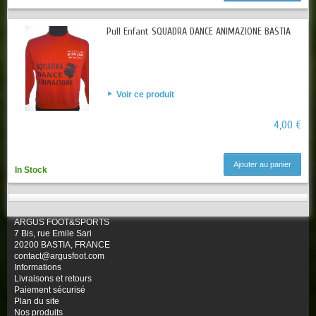
Pull Enfant SQUADRA DANCE ANIMAZIONE BASTIA
Voir ce produit
4,00 €
Ajouter au panier
In Stock
ARGUS FOOT&SPORTS
7 Bis, rue Emile Sari
20200 BASTIA, FRANCE
contact@argusfoot.com
Informations
Livraisons et retours
Paiement sécurisé
Plan du site
Nos produits