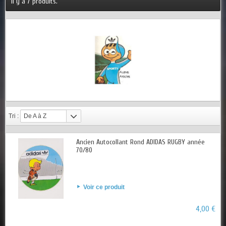
Il y a 7 produits.
Tri :
De A à Z
Ancien Autocollant Rond ADIDAS RUGBY année
70/80
Voir ce produit
4,00 €