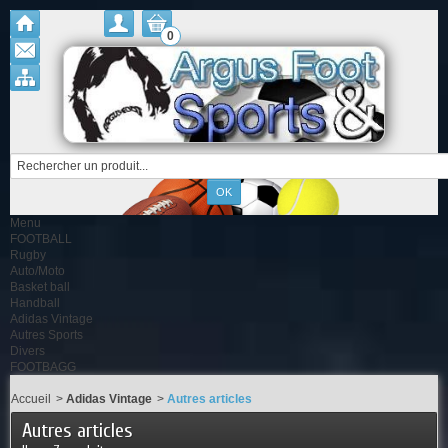
0
Menu
FOOTBALL
Rugby
Auto/Moto
Basket ball
Handball
Adidas Vintage
Autres Sports
Divers
FOOTBAGG
Accueil
>
Adidas Vintage
>
Autres articles
Autres articles