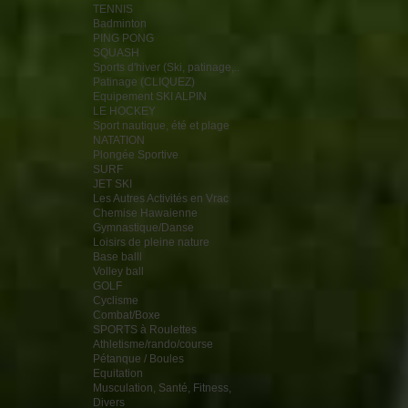
TENNIS
Badminton
PING PONG
SQUASH
Sports d'hiver (Ski, patinage,..
Patinage (CLIQUEZ)
Equipement SKI ALPIN
LE HOCKEY
Sport nautique, été et plage
NATATION
Plongée Sportive
SURF
JET SKI
Les Autres Activités en Vrac
Chemise Hawaienne
Gymnastique/Danse
Loisirs de pleine nature
Base balll
Volley ball
GOLF
Cyclisme
Combat/Boxe
SPORTS à Roulettes
Athletisme/rando/course
Pétanque / Boules
Equitation
Musculation, Santé, Fitness,
Divers