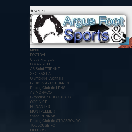
Accueil
Espace client
Contact
Plan du site
Bienvenue
Identifiez-vous
Votre compte
Votre panier
0
produit
0.00 €
Menu
FOOTBALL
Clubs Français
O.MARSEILLE
AS Saint ETIENNE
SEC BASTIA
Olympique Lyonnais
PARIS SAINT GERMAIN
Racing Club de LENS
AS MONACO
Girondins de BORDEAUX
OGC NICE
FC NANTES
MONTPELLIER
Stade RENNAIS
Racing Club de STRASBOURG
TOULOUSE FC
LILLE OSC