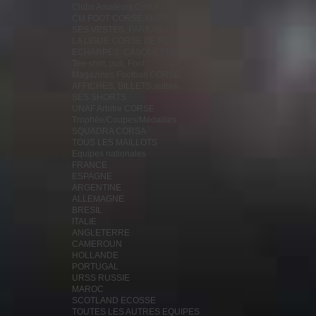
Clubs Amateurs Corse
CM FOOT CORSE-MATIN
SES VESTES, PARKAS...
LA LIGUE CORSE DE FOOTBALL
ECHARPES, CASQUETTES, FANIONS...
Tee-shirt, pull, Foot
Magazines Football CORSE
AFFICHES, BILLETS,autres...
SES SHORTS
UNAF Arbitre CORSE
Trophée/Coupes/Médailles
SQUADRA CORSA
TOUS LES MAILLOTS
Equipes nationales
FRANCE
ESPAGNE
ARGENTINE
ALLEMAGNE
BRESIL
ITALIE
ANGLETERRE
CAMEROUN
HOLLANDE
PORTUGAL
URSS RUSSIE
MAROC
SCOTLAND ECOSSE
TOUTES LES AUTRES EQUIPES