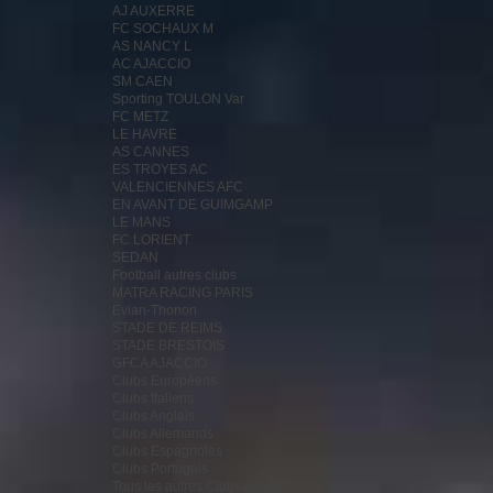
AJ AUXERRE
FC SOCHAUX M
AS NANCY L
AC AJACCIO
SM CAEN
Sporting TOULON Var
FC METZ
LE HAVRE
AS CANNES
ES TROYES AC
VALENCIENNES AFC
EN AVANT DE GUIMGAMP
LE MANS
FC LORIENT
SEDAN
Football autres clubs
MATRA RACING PARIS
Evian-Thonon
STADE DE REIMS
STADE BRESTOIS
GFCA AJACCIO
Clubs Européens
Clubs Italiens
Clubs Anglais
Clubs Allemands
Clubs Espagnoles
Clubs Portugais
Tous les autres Clubs en vrac