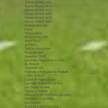
35ème ANNEE 1982
31ème ANNEE 1976
68ème ANNEE 2013
24ème ANNEE 1969
25ème ANNEE 1970
55ème ANNEE 2000
Football diversifié
Futsal
Tennis-ballon
BEACH SOCCER
BABY FOOT
AUTRES...
Tous les Magazines
Magazine BUT
Magazine ONZE
Les Autres Magazines en Vrac
Au Féminin
Americain NFL
Fédération Française de Football
Livres, DVD, K7
Coupe de France/Ligue
Les maillots et shorts de Foot
Les Objets insolites
Ligues et Districts
MAILLOTS DE FOOTBALL et autres
FANIONS ET AUTRES,...
Les Arbitres
Clubs Etrangers non CEE