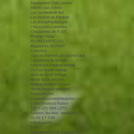
équipement Club, coupes
Affaires pas chères
Les Gardiens de But
Les maillots de Football
Les shorts/Pantacourts
Chaussures crampons
Chaussettes de FOOT
Protege-Tibias
AUTRES ARTICLES
Magazines SO FOOT
Collection
Tous les Fanions des grands club
Les ballons de football
Chaussure Football vintage
Le Coq Sportif Vintage
Sacs de Sport Vintage
Billets stade anciens
Maillots Football anciens
Shorts Anciens vintages
Autres Articles
Coupes/trophées/Médailles
Clubs Amateurs France
TOUS LES MAILLOTS
Fanions, tee shirt, objets insol
OLIVE ET TOM
Album panini
Enfant
Survêtement,veste,jogging Foot