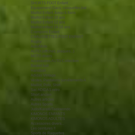
SHORTS FOOT Enfant
Equipement (Sacs, casquettes,bal
Maillot Enfant Jusqu'à 8ans
Maillot Enfant 10 ans
Maillot Enfant 12 ans
Maillot enfant 14-16 ans
Crampons Enfant
CHAUSSETTES FOOT ENFANT
Rugby
Auto/Moto
AUTO (affiches, plaques...)
MOTO divers
Accessoires AUTO Collection
Basket ball
Handball
Adidas Vintage
Vestes, Pantalons survêtements A
Maillot, Polo, Shirt
Sac ADIDAS retro
Short ancien
Autres articles
Autres Sports
Judo/Karaté/Taekwondo
KIMONOS ENFANTS
KIMONOS ADULTES
Accessoires divers...
Les ceintures !!
Sports de Raquettes