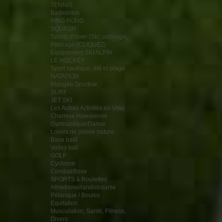
TENNIS
Badminton
PING PONG
SQUASH
Sports d'hiver (Ski, patinage,..
Patinage (CLIQUEZ)
Equipement SKI ALPIN
LE HOCKEY
Sport nautique, été et plage
NATATION
Plongée Sportive
SURF
JET SKI
Les Autres Activités en Vrac
Chemise Hawaienne
Gymnastique/Danse
Loisirs de pleine nature
Base balll
Volley ball
GOLF
Cyclisme
Combat/Boxe
SPORTS à Roulettes
Athletisme/rando/course
Pétanque / Boules
Equitation
Musculation, Santé, Fitness,
Divers