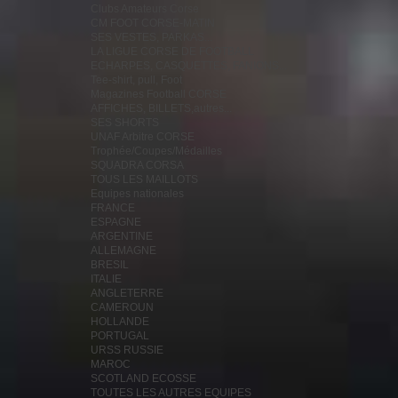
Clubs Amateurs Corse
CM FOOT CORSE-MATIN
SES VESTES, PARKAS...
LA LIGUE CORSE DE FOOTBALL
ECHARPES, CASQUETTES, FANIONS...
Tee-shirt, pull, Foot
Magazines Football CORSE
AFFICHES, BILLETS,autres...
SES SHORTS
UNAF Arbitre CORSE
Trophée/Coupes/Médailles
SQUADRA CORSA
TOUS LES MAILLOTS
Equipes nationales
FRANCE
ESPAGNE
ARGENTINE
ALLEMAGNE
BRESIL
ITALIE
ANGLETERRE
CAMEROUN
HOLLANDE
PORTUGAL
URSS RUSSIE
MAROC
SCOTLAND ECOSSE
TOUTES LES AUTRES EQUIPES