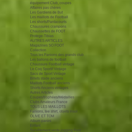
équipement Club, coupes
Affaires pas chères
Les Gardiens de But
Les maillots de Football
Les shorts/Pantacourts
Chaussures crampons
Chaussettes de FOOT
Protege-Tibias
AUTRES ARTICLES
Magazines SO FOOT
Collection
Tous les Fanions des grands club
Les ballons de football
Chaussure Football vintage
Le Coq Sportif Vintage
Sacs de Sport Vintage
Billets stade anciens
Maillots Football anciens
Shorts Anciens vintages
Autres Articles
Coupes/trophées/Médailles
Clubs Amateurs France
TOUS LES MAILLOTS
Fanions, tee shirt, objets insol
OLIVE ET TOM
Album panini
Enfant
Survêtement,veste,jogging Foot