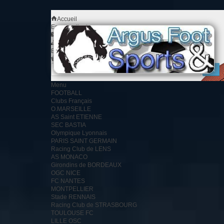
Accueil
Espace client
Contact
Plan du site
Bienvenue
Identifiez-vous
Votre compte
Votre panier
0
produit
0.00 €
Menu
FOOTBALL
Clubs Français
O.MARSEILLE
AS Saint ETIENNE
SEC BASTIA
Olympique Lyonnais
PARIS SAINT GERMAIN
Racing Club de LENS
AS MONACO
Girondins de BORDEAUX
OGC NICE
FC NANTES
MONTPELLIER
Stade RENNAIS
Racing Club de STRASBOURG
TOULOUSE FC
LILLE OSC