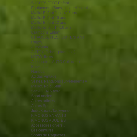
SHORTS FOOT Enfant
Equipement (Sacs, casquettes,bal
Maillot Enfant Jusqu'à 8ans
Maillot Enfant 10 ans
Maillot Enfant 12 ans
Maillot enfant 14-16 ans
Crampons Enfant
CHAUSSETTES FOOT ENFANT
Rugby
Auto/Moto
AUTO (affiches, plaques...)
MOTO divers
Accessoires AUTO Collection
Basket ball
Handball
Adidas Vintage
Vestes, Pantalons survêtements A
Maillot, Polo, Shirt
Sac ADIDAS retro
Short ancien
Autres articles
Autres Sports
Judo/Karaté/Taekwondo
KIMONOS ENFANTS
KIMONOS ADULTES
Accessoires divers...
Les ceintures !!
Sports de Raquettes