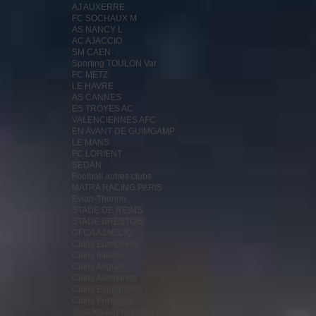
AJ AUXERRE
FC SOCHAUX M
AS NANCY L
AC AJACCIO
SM CAEN
Sporting TOULON Var
FC METZ
LE HAVRE
AS CANNES
ES TROYES AC
VALENCIENNES AFC
EN AVANT DE GUIMGAMP
LE MANS
FC LORIENT
SEDAN
Football autres clubs
MATRA RACING PARIS
Evian-Thonon
STADE DE REIMS
STADE BRESTOIS
GFCA AJACCIO
Clubs Européens
Clubs Italiens
Clubs Anglais
Clubs Allemands
Clubs Espagnoles
Clubs Portugais
Tous les autres Clubs en vrac