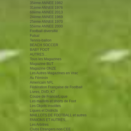
35ème ANNEE 1982
31ème ANNEE 1976
68ème ANNEE 2013
24ème ANNEE 1969
25ème ANNEE 1970
55ème ANNEE 2000
Football diversifié
Futsal
Tennis-ballon
BEACH SOCCER
BABY FOOT
AUTRES...
Tous les Magazines
Magazine BUT
Magazine ONZE
Les Autres Magazines en Vrac
Au Féminin
Americain NFL
Fédération Française de Football
Livres, DVD, K7
Coupe de France/Ligue
Les maillots et shorts de Foot
Les Objets insolites
Ligues et Districts
MAILLOTS DE FOOTBALL et autres
FANIONS ET AUTRES,...
Les Arbitres
Clubs Etrangers non CEE