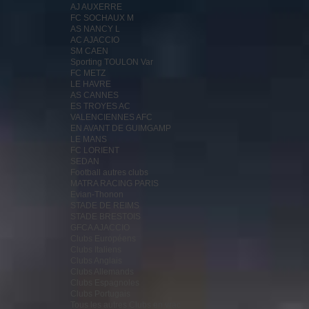
AJ AUXERRE
FC SOCHAUX M
AS NANCY L
AC AJACCIO
SM CAEN
Sporting TOULON Var
FC METZ
LE HAVRE
AS CANNES
ES TROYES AC
VALENCIENNES AFC
EN AVANT DE GUIMGAMP
LE MANS
FC LORIENT
SEDAN
Football autres clubs
MATRA RACING PARIS
Evian-Thonon
STADE DE REIMS
STADE BRESTOIS
GFCA AJACCIO
Clubs Européens
Clubs Italiens
Clubs Anglais
Clubs Allemands
Clubs Espagnoles
Clubs Portugais
Tous les autres Clubs en vrac