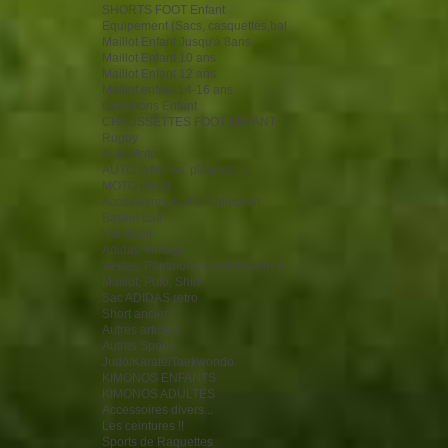
SHORTS FOOT Enfant
Equipement (Sacs, casquettes,bal
Maillot Enfant Jusqu'à 8ans
Maillot Enfant 10 ans
Maillot Enfant 12 ans
Maillot enfant 14-16 ans
Crampons Enfant
CHAUSSETTES FOOT ENFANT
Rugby
Auto/Moto
AUTO (affiches, plaques...)
MOTO divers
Accessoires AUTO Collection
Basket ball
Handball
Adidas Vintage
Vestes, Pantalons survêtements A
Maillot, Polo, Shirt
Sac ADIDAS retro
Short ancien
Autres articles
Autres Sports
Judo/Karaté/Taekwondo
KIMONOS ENFANTS
KIMONOS ADULTES
Accessoires divers...
Les ceintures !!
Sports de Raquettes