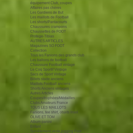
équipement Club, coupes
Affaires pas chères
Les Gardiens de But
Les maillots de Football
Les shorts/Pantacourts
Chaussures crampons
Chaussettes de FOOT
Protege-Tibias
AUTRES ARTICLES
Magazines SO FOOT
Collection
Tous les Fanions des grands club
Les ballons de football
Chaussure Football vintage
Le Coq Sportif Vintage
Sacs de Sport Vintage
Billets stade anciens
Maillots Football anciens
Shorts Anciens vintages
Autres Articles
Coupes/trophées/Médailles
Clubs Amateurs France
TOUS LES MAILLOTS
Fanions, tee shirt, objets insol
OLIVE ET TOM
Album panini
Enfant
Survêtement,veste,jogging Foot