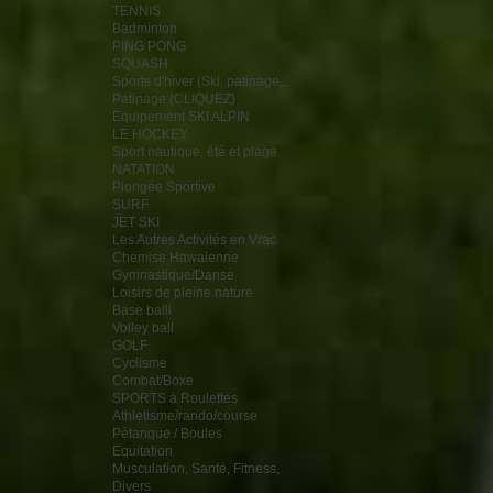
TENNIS
Badminton
PING PONG
SQUASH
Sports d'hiver (Ski, patinage,..
Patinage (CLIQUEZ)
Equipement SKI ALPIN
LE HOCKEY
Sport nautique, été et plage
NATATION
Plongée Sportive
SURF
JET SKI
Les Autres Activités en Vrac
Chemise Hawaienne
Gymnastique/Danse
Loisirs de pleine nature
Base balll
Volley ball
GOLF
Cyclisme
Combat/Boxe
SPORTS à Roulettes
Athletisme/rando/course
Pétanque / Boules
Equitation
Musculation, Santé, Fitness,
Divers