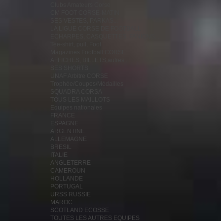
Clubs Amateurs Corse
CM FOOT CORSE-MATIN
SES VESTES, PARKAS...
LA LIGUE CORSE DE FOOTBALL
ECHARPES, CASQUETTES, FANIONS...
Tee-shirt, pull, Foot
Magazines Football CORSE
AFFICHES, BILLETS,autres...
SES SHORTS
UNAF Arbitre CORSE
Trophée/Coupes/Médailles
SQUADRA CORSA
TOUS LES MAILLOTS
Equipes nationales
FRANCE
ESPAGNE
ARGENTINE
ALLEMAGNE
BRESIL
ITALIE
ANGLETERRE
CAMEROUN
HOLLANDE
PORTUGAL
URSS RUSSIE
MAROC
SCOTLAND ECOSSE
TOUTES LES AUTRES EQUIPES