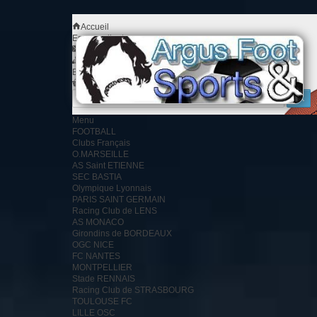
Accueil
Espace client
Contact
Plan du site
Bienvenue
Identifiez-vous
Votre compte
Votre panier
0
produit
0.00 €
Menu
FOOTBALL
Clubs Français
O.MARSEILLE
AS Saint ETIENNE
SEC BASTIA
Olympique Lyonnais
PARIS SAINT GERMAIN
Racing Club de LENS
AS MONACO
Girondins de BORDEAUX
OGC NICE
FC NANTES
MONTPELLIER
Stade RENNAIS
Racing Club de STRASBOURG
TOULOUSE FC
LILLE OSC