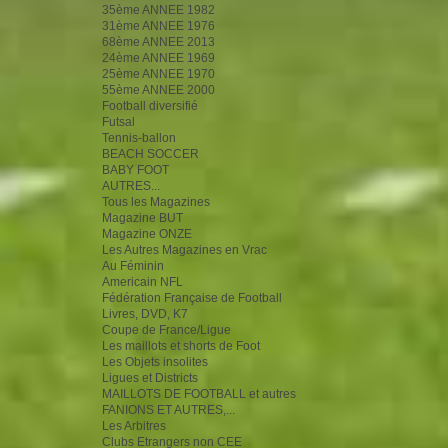
35ème ANNEE 1982
31ème ANNEE 1976
68ème ANNEE 2013
24ème ANNEE 1969
25ème ANNEE 1970
55ème ANNEE 2000
Football diversifié
Futsal
Tennis-ballon
BEACH SOCCER
BABY FOOT
AUTRES...
Tous les Magazines
Magazine BUT
Magazine ONZE
Les Autres Magazines en Vrac
Au Féminin
Americain NFL
Fédération Française de Football
Livres, DVD, K7
Coupe de France/Ligue
Les maillots et shorts de Foot
Les Objets insolites
Ligues et Districts
MAILLOTS DE FOOTBALL et autres
FANIONS ET AUTRES,...
Les Arbitres
Clubs Etrangers non CEE