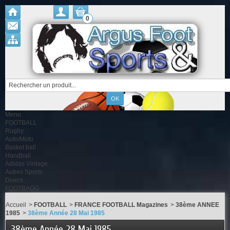
0
Menu
FOOTBALL
Rugby
Auto/Moto
Basket ball
Handball
Adidas Vintage
Autres Sports
Divers
FOOTBAGG
Accueil
>
FOOTBALL
>
FRANCE FOOTBALL Magazines
>
38ème ANNEE
1985
>
38ème Année 28 Mai 1985
38ème Année 28 Mai 1985