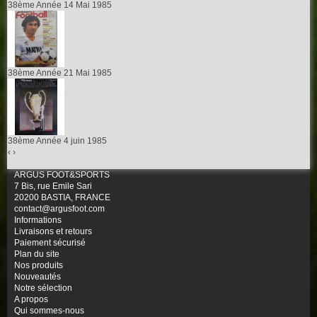
38ème Année 14 Mai 1985
38ème Année 21 Mai 1985
38ème Année 4 juin 1985
‹
›
ARGUS FOOT&SPORTS
7 Bis, rue Emile Sari
20200 BASTIA, FRANCE
contact@argusfoot.com
Informations
Livraisons et retours
Paiement sécurisé
Plan du site
Nos produits
Nouveautés
Notre sélection
A propos
Qui sommes-nous