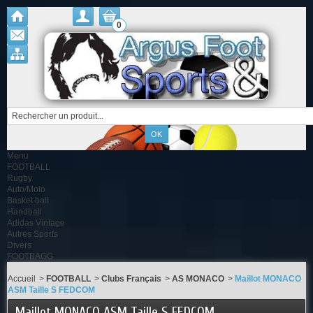
0
Menu
FOOTBALL
Rugby
Auto/Moto
Basket ball
Handball
Adidas Vintage
Autres Sports
Divers
FOOTBAGG
Accueil
>
FOOTBALL
>
Clubs Français
>
AS MONACO
>
Maillot MONACO
ASM Taille S FEDCOM
Maillot MONACO ASM Taille S FEDCOM