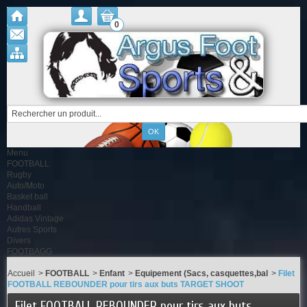
0
Menu
FOOTBALL
Rugby
Auto/Moto
Basket ball
Handball
Adidas Vintage
Autres Sports
Divers
FOOTBAGG
Accueil
>
FOOTBALL
>
Enfant
>
Equipement (Sacs, casquettes,bal
>
Filet
FOOTBALL REBOUNDER pour tirs aux buts TARGET SHOOT
Filet FOOTBALL REBOUNDER pour tirs aux buts