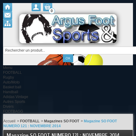
0
Menu
FOOTBALL
Rugby
Auto/Moto
Basket ball
Handball
Adidas Vintage
Autres Sports
Divers
FOOTBAGG
Accueil
>
FOOTBALL
>
Magazines SO FOOT
>
Magazine SO FOOT
NUMERO 121 : NOVEMBRE 2014
Magazine SO FOOT NUMERO 121 : NOVEMBRE 2014