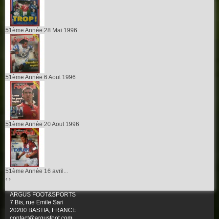
51ème Année 28 Mai 1996
51ème Année 6 Aout 1996
51ème Année 20 Aout 1996
51ème Année 16 avril...
‹
›
ARGUS FOOT&SPORTS
7 Bis, rue Emile Sari
20200 BASTIA, FRANCE
contact@argusfoot.com