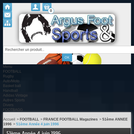
0
Menu
FOOTBALL
Rugby
Auto/Moto
Basket ball
Handball
Adidas Vintage
Autres Sports
Divers
FOOTBAGG
Accueil
>
FOOTBALL
>
FRANCE FOOTBALL Magazines
>
51ème ANNEE
1996
>
51ème Année 4 juin 1996
51ème Année 4 juin 1996