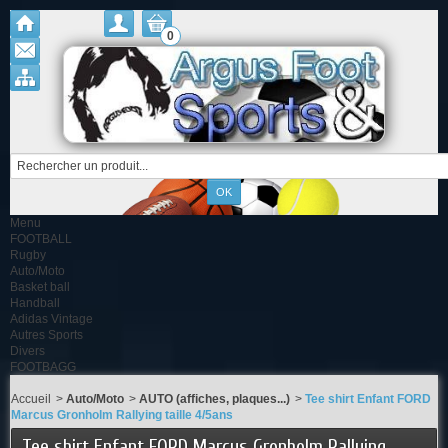
0
Menu
FOOTBALL
Rugby
Auto/Moto
Basket ball
Handball
Adidas Vintage
Autres Sports
Divers
FOOTBAGG
Accueil
>
Auto/Moto
>
AUTO (affiches, plaques...)
>
Tee shirt Enfant FORD
Marcus Gronholm Rallying taille 4/5ans
Tee shirt Enfant FORD Marcus Gronholm Rallying