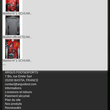
Maillot N°1 SCHUMI...
Maillot officiel TEAM...
Maillot N°1 SCHUMI...
‹
›
ARGUS FOOT&SPORTS
7 Bis, rue Emile Sari
20200 BASTIA, FRANCE
contact@argusfoot.com
Informations
Livraisons et retours
Paiement sécurisé
Plan du site
Nos produits
Nouveautés