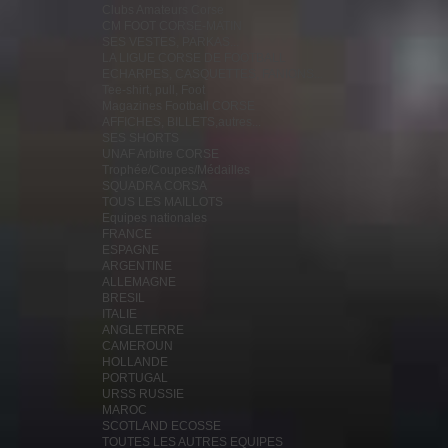
Clubs Amateurs Corse
CM FOOT CORSE-MATIN
SES VESTES, PARKAS...
LA LIGUE CORSE DE FOOTBALL
ECHARPES, CASQUETTES, FANIONS...
Tee-shirt, pull, Foot
Magazines Football CORSE
AFFICHES, BILLETS,autres...
SES SHORTS
UNAF Arbitre CORSE
Trophée/Coupes/Médailles
SQUADRA CORSA
TOUS LES MAILLOTS
Equipes nationales
FRANCE
ESPAGNE
ARGENTINE
ALLEMAGNE
BRESIL
ITALIE
ANGLETERRE
CAMEROUN
HOLLANDE
PORTUGAL
URSS RUSSIE
MAROC
SCOTLAND ECOSSE
TOUTES LES AUTRES EQUIPES