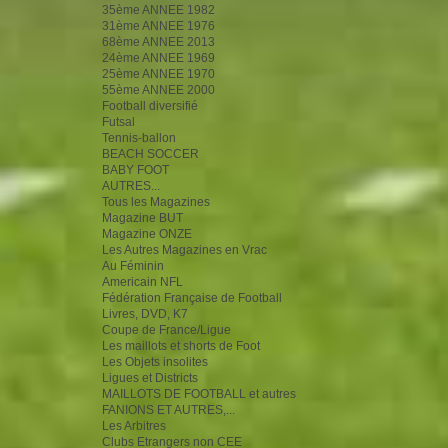
35ème ANNEE 1982
31ème ANNEE 1976
68ème ANNEE 2013
24ème ANNEE 1969
25ème ANNEE 1970
55ème ANNEE 2000
Football diversifié
Futsal
Tennis-ballon
BEACH SOCCER
BABY FOOT
AUTRES...
Tous les Magazines
Magazine BUT
Magazine ONZE
Les Autres Magazines en Vrac
Au Féminin
Americain NFL
Fédération Française de Football
Livres, DVD, K7
Coupe de France/Ligue
Les maillots et shorts de Foot
Les Objets insolites
Ligues et Districts
MAILLOTS DE FOOTBALL et autres
FANIONS ET AUTRES,...
Les Arbitres
Clubs Etrangers non CEE