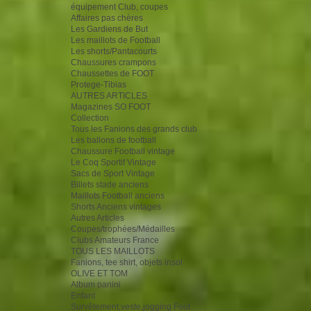
équipement Club, coupes
Affaires pas chères
Les Gardiens de But
Les maillots de Football
Les shorts/Pantacourts
Chaussures crampons
Chaussettes de FOOT
Protege-Tibias
AUTRES ARTICLES
Magazines SO FOOT
Collection
Tous les Fanions des grands club
Les ballons de football
Chaussure Football vintage
Le Coq Sportif Vintage
Sacs de Sport Vintage
Billets stade anciens
Maillots Football anciens
Shorts Anciens vintages
Autres Articles
Coupes/trophées/Médailles
Clubs Amateurs France
TOUS LES MAILLOTS
Fanions, tee shirt, objets insol
OLIVE ET TOM
Album panini
Enfant
Survêtement,veste,jogging Foot