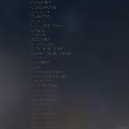
AJ AUXERRE
FC SOCHAUX M
AS NANCY L
AC AJACCIO
SM CAEN
Sporting TOULON Var
FC METZ
LE HAVRE
AS CANNES
ES TROYES AC
VALENCIENNES AFC
EN AVANT DE GUIMGAMP
LE MANS
FC LORIENT
SEDAN
Football autres clubs
MATRA RACING PARIS
Evian-Thonon
STADE DE REIMS
STADE BRESTOIS
GFCA AJACCIO
Clubs Européens
Clubs Italiens
Clubs Anglais
Clubs Allemands
Clubs Espagnoles
Clubs Portugais
Tous les autres Clubs en vrac