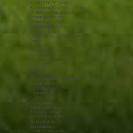
SHORTS FOOT Enfant
Equipement (Sacs, casquettes,bal
Maillot Enfant Jusqu'à 8ans
Maillot Enfant 10 ans
Maillot Enfant 12 ans
Maillot enfant 14-16 ans
Crampons Enfant
CHAUSSETTES FOOT ENFANT
Rugby
Auto/Moto
AUTO (affiches, plaques...)
MOTO divers
Accessoires AUTO Collection
Basket ball
Handball
Adidas Vintage
Vestes, Pantalons survêtements A
Maillot, Polo, Shirt
Sac ADIDAS retro
Short ancien
Autres articles
Autres Sports
Judo/Karaté/Taekwondo
KIMONOS ENFANTS
KIMONOS ADULTES
Accessoires divers...
Les ceintures !!
Sports de Raquettes