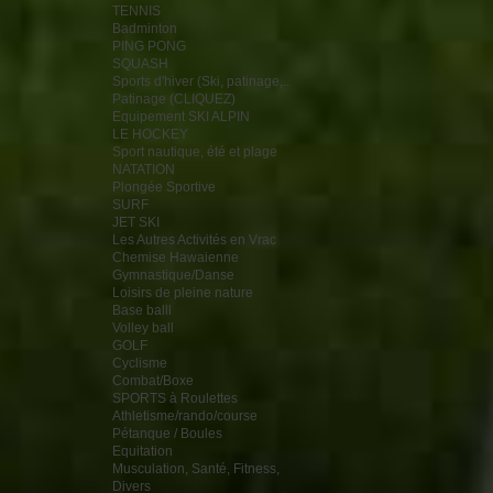
TENNIS
Badminton
PING PONG
SQUASH
Sports d'hiver (Ski, patinage,..
Patinage (CLIQUEZ)
Equipement SKI ALPIN
LE HOCKEY
Sport nautique, été et plage
NATATION
Plongée Sportive
SURF
JET SKI
Les Autres Activités en Vrac
Chemise Hawaienne
Gymnastique/Danse
Loisirs de pleine nature
Base balll
Volley ball
GOLF
Cyclisme
Combat/Boxe
SPORTS à Roulettes
Athletisme/rando/course
Pétanque / Boules
Equitation
Musculation, Santé, Fitness,
Divers