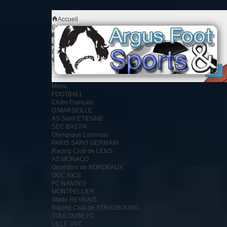
Accueil
Espace client
Contact
Plan du site
Bienvenue
Identifiez-vous
Votre compte
Votre panier
0
produit
0.00 €
Menu
FOOTBALL
Clubs Français
O.MARSEILLE
AS Saint ETIENNE
SEC BASTIA
Olympique Lyonnais
PARIS SAINT GERMAIN
Racing Club de LENS
AS MONACO
Girondins de BORDEAUX
OGC NICE
FC NANTES
MONTPELLIER
Stade RENNAIS
Racing Club de STRASBOURG
TOULOUSE FC
LILLE OSC