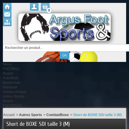
0
Menu
FOOTBALL
Rugby
Auto/Moto
Basket ball
Handball
Adidas Vintage
Autres Sports
Divers
FOOTBAGG
Accueil
>
Autres Sports
>
Combat/Boxe
>
Short de BOXE SDI taille 3 (M)
Short de BOXE SDI taille 3 (M)