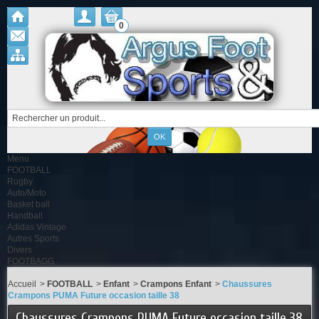
0
Menu
FOOTBALL
Rugby
Auto/Moto
Basket ball
Handball
Adidas Vintage
Autres Sports
Divers
FOOTBAGG
Accueil
>
FOOTBALL
>
Enfant
>
Crampons Enfant
>
Chaussures
Crampons PUMA Future occasion taille 38
Chaussures Crampons PUMA Future occasion taille 38