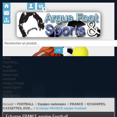
0
Menu
FOOTBALL
Rugby
Auto/Moto
Basket ball
Handball
Adidas Vintage
Autres Sports
Divers
FOOTBAGG
Accueil
>
FOOTBALL
>
Equipes nationales
>
FRANCE
>
ECHARPES,
CASSETTES, DVD...
>
Echarpe FRANCE equipe Football
Echarpe FRANCE equipe Football