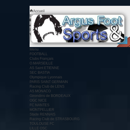
Accueil
Espace client
Contact
Plan du site
Bienvenue
Identifiez-vous
Votre compte
Votre panier
0
produit
0.00 €
Menu
FOOTBALL
Clubs Français
O.MARSEILLE
AS Saint ETIENNE
SEC BASTIA
Olympique Lyonnais
PARIS SAINT GERMAIN
Racing Club de LENS
AS MONACO
Girondins de BORDEAUX
OGC NICE
FC NANTES
MONTPELLIER
Stade RENNAIS
Racing Club de STRASBOURG
TOULOUSE FC
LILLE OSC