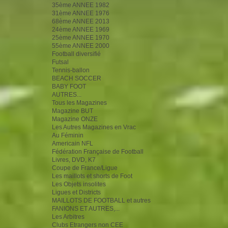
35ème ANNEE 1982
31ème ANNEE 1976
68ème ANNEE 2013
24ème ANNEE 1969
25ème ANNEE 1970
55ème ANNEE 2000
Football diversifié
Futsal
Tennis-ballon
BEACH SOCCER
BABY FOOT
AUTRES...
Tous les Magazines
Magazine BUT
Magazine ONZE
Les Autres Magazines en Vrac
Au Féminin
Americain NFL
Fédération Française de Football
Livres, DVD, K7
Coupe de France/Ligue
Les maillots et shorts de Foot
Les Objets insolites
Ligues et Districts
MAILLOTS DE FOOTBALL et autres
FANIONS ET AUTRES,...
Les Arbitres
Clubs Etrangers non CEE