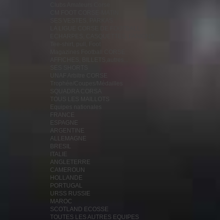
Clubs Amateurs Corse
CM FOOT CORSE-MATIN
SES VESTES, PARKAS...
LA LIGUE CORSE DE FOOTBALL
ECHARPES, CASQUETTES, FANIONS...
Tee-shirt, pull, Foot
Magazines Football CORSE
AFFICHES, BILLETS,autres...
SES SHORTS
UNAF Arbitre CORSE
Trophée/Coupes/Médailles
SQUADRA CORSA
TOUS LES MAILLOTS
Equipes nationales
FRANCE
ESPAGNE
ARGENTINE
ALLEMAGNE
BRESIL
ITALIE
ANGLETERRE
CAMEROUN
HOLLANDE
PORTUGAL
URSS RUSSIE
MAROC
SCOTLAND ECOSSE
TOUTES LES AUTRES EQUIPES