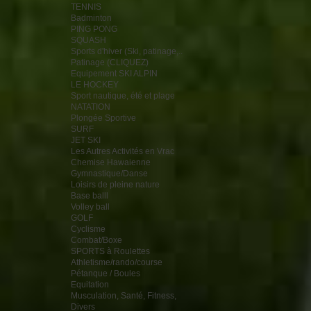
TENNIS
Badminton
PING PONG
SQUASH
Sports d'hiver (Ski, patinage,..
Patinage (CLIQUEZ)
Equipement SKI ALPIN
LE HOCKEY
Sport nautique, été et plage
NATATION
Plongée Sportive
SURF
JET SKI
Les Autres Activités en Vrac
Chemise Hawaienne
Gymnastique/Danse
Loisirs de pleine nature
Base balll
Volley ball
GOLF
Cyclisme
Combat/Boxe
SPORTS à Roulettes
Athletisme/rando/course
Pétanque / Boules
Equitation
Musculation, Santé, Fitness,
Divers