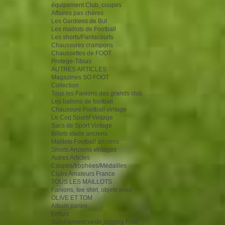
équipement Club, coupes
Affaires pas chères
Les Gardiens de But
Les maillots de Football
Les shorts/Pantacourts
Chaussures crampons
Chaussettes de FOOT
Protege-Tibias
AUTRES ARTICLES
Magazines SO FOOT
Collection
Tous les Fanions des grands club
Les ballons de football
Chaussure Football vintage
Le Coq Sportif Vintage
Sacs de Sport Vintage
Billets stade anciens
Maillots Football anciens
Shorts Anciens vintages
Autres Articles
Coupes/trophées/Médailles
Clubs Amateurs France
TOUS LES MAILLOTS
Fanions, tee shirt, objets insol
OLIVE ET TOM
Album panini
Enfant
Survêtement,veste,jogging Foot