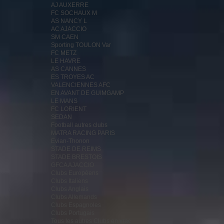
AJ AUXERRE
FC SOCHAUX M
AS NANCY L
AC AJACCIO
SM CAEN
Sporting TOULON Var
FC METZ
LE HAVRE
AS CANNES
ES TROYES AC
VALENCIENNES AFC
EN AVANT DE GUIMGAMP
LE MANS
FC LORIENT
SEDAN
Football autres clubs
MATRA RACING PARIS
Evian-Thonon
STADE DE REIMS
STADE BRESTOIS
GFCA AJACCIO
Clubs Européens
Clubs Italiens
Clubs Anglais
Clubs Allemands
Clubs Espagnoles
Clubs Portugais
Tous les autres Clubs en vrac