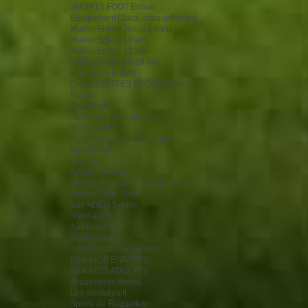
SHORTS FOOT Enfant
Equipement (Sacs, casquettes,bal
Maillot Enfant Jusqu'à 8ans
Maillot Enfant 10 ans
Maillot Enfant 12 ans
Maillot enfant 14-16 ans
Crampons Enfant
CHAUSSETTES FOOT ENFANT
Rugby
Auto/Moto
AUTO (affiches, plaques...)
MOTO divers
Accessoires AUTO Collection
Basket ball
Handball
Adidas Vintage
Vestes, Pantalons survêtements A
Maillot, Polo, Shirt
Sac ADIDAS retro
Short ancien
Autres articles
Autres Sports
Judo/Karaté/Taekwondo
KIMONOS ENFANTS
KIMONOS ADULTES
Accessoires divers...
Les ceintures !!
Sports de Raquettes