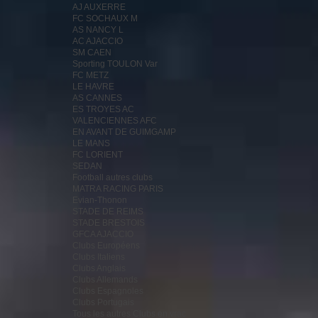
AJ AUXERRE
FC SOCHAUX M
AS NANCY L
AC AJACCIO
SM CAEN
Sporting TOULON Var
FC METZ
LE HAVRE
AS CANNES
ES TROYES AC
VALENCIENNES AFC
EN AVANT DE GUIMGAMP
LE MANS
FC LORIENT
SEDAN
Football autres clubs
MATRA RACING PARIS
Evian-Thonon
STADE DE REIMS
STADE BRESTOIS
GFCA AJACCIO
Clubs Européens
Clubs Italiens
Clubs Anglais
Clubs Allemands
Clubs Espagnoles
Clubs Portugais
Tous les autres Clubs en vrac