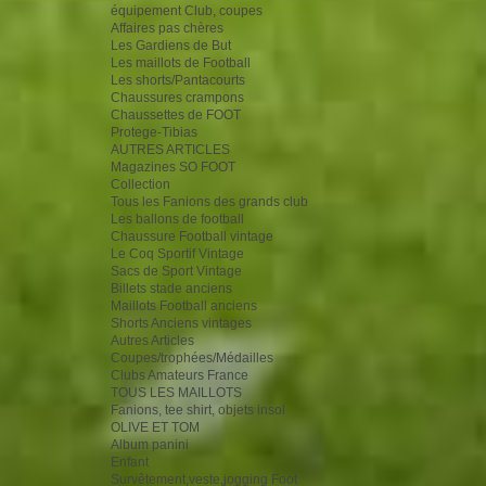
équipement Club, coupes
Affaires pas chères
Les Gardiens de But
Les maillots de Football
Les shorts/Pantacourts
Chaussures crampons
Chaussettes de FOOT
Protege-Tibias
AUTRES ARTICLES
Magazines SO FOOT
Collection
Tous les Fanions des grands club
Les ballons de football
Chaussure Football vintage
Le Coq Sportif Vintage
Sacs de Sport Vintage
Billets stade anciens
Maillots Football anciens
Shorts Anciens vintages
Autres Articles
Coupes/trophées/Médailles
Clubs Amateurs France
TOUS LES MAILLOTS
Fanions, tee shirt, objets insol
OLIVE ET TOM
Album panini
Enfant
Survêtement,veste,jogging Foot