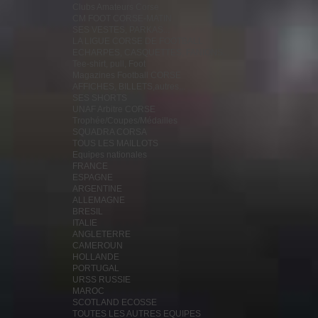
Clubs Amateurs Corse
CM FOOT CORSE-MATIN
SES VESTES, PARKAS...
LA LIGUE CORSE DE FOOTBALL
ECHARPES, CASQUETTES, FANIONS...
Tee-shirt, pull, Foot
Magazines Football CORSE
AFFICHES, BILLETS,autres...
SES SHORTS
UNAF Arbitre CORSE
Trophée/Coupes/Médailles
SQUADRA CORSA
TOUS LES MAILLOTS
Equipes nationales
FRANCE
ESPAGNE
ARGENTINE
ALLEMAGNE
BRESIL
ITALIE
ANGLETERRE
CAMEROUN
HOLLANDE
PORTUGAL
URSS RUSSIE
MAROC
SCOTLAND ECOSSE
TOUTES LES AUTRES EQUIPES