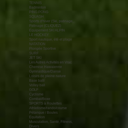
TENNIS
Badminton
PING PONG
SQUASH
Sports d'hiver (Ski, patinage,..
Patinage (CLIQUEZ)
Equipement SKI ALPIN
LE HOCKEY
Sport nautique, été et plage
NATATION
Plongée Sportive
SURF
JET SKI
Les Autres Activités en Vrac
Chemise Hawaienne
Gymnastique/Danse
Loisirs de pleine nature
Base balll
Volley ball
GOLF
Cyclisme
Combat/Boxe
SPORTS à Roulettes
Athletisme/rando/course
Pétanque / Boules
Equitation
Musculation, Santé, Fitness,
Divers