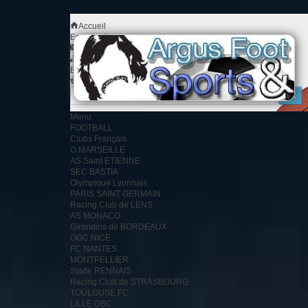
Accueil
Espace client
Contact
Plan du site
Bienvenue
Identifiez-vous
Votre compte
Votre panier
0
produit
0.00 €
Menu
FOOTBALL
Clubs Français
O.MARSEILLE
AS Saint ETIENNE
SEC BASTIA
Olympique Lyonnais
PARIS SAINT GERMAIN
Racing Club de LENS
AS MONACO
Girondins de BORDEAUX
OGC NICE
FC NANTES
MONTPELLIER
Stade RENNAIS
Racing Club de STRASBOURG
TOULOUSE FC
LILLE OSC