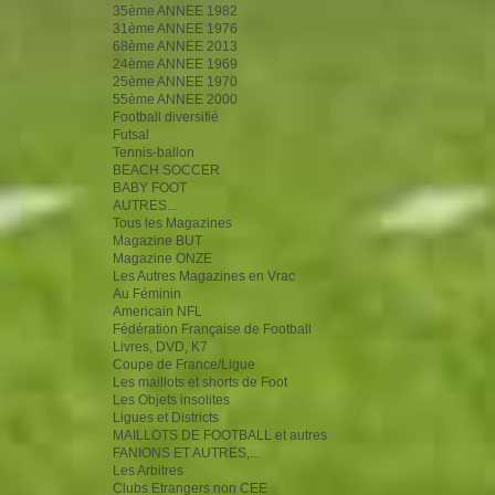
35ème ANNEE 1982
31ème ANNEE 1976
68ème ANNEE 2013
24ème ANNEE 1969
25ème ANNEE 1970
55ème ANNEE 2000
Football diversifié
Futsal
Tennis-ballon
BEACH SOCCER
BABY FOOT
AUTRES...
Tous les Magazines
Magazine BUT
Magazine ONZE
Les Autres Magazines en Vrac
Au Féminin
Americain NFL
Fédération Française de Football
Livres, DVD, K7
Coupe de France/Ligue
Les maillots et shorts de Foot
Les Objets insolites
Ligues et Districts
MAILLOTS DE FOOTBALL et autres
FANIONS ET AUTRES,...
Les Arbitres
Clubs Etrangers non CEE