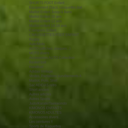
SHORTS FOOT Enfant
Equipement (Sacs, casquettes,bal
Maillot Enfant Jusqu'à 8ans
Maillot Enfant 10 ans
Maillot Enfant 12 ans
Maillot enfant 14-16 ans
Crampons Enfant
CHAUSSETTES FOOT ENFANT
Rugby
Auto/Moto
AUTO (affiches, plaques...)
MOTO divers
Accessoires AUTO Collection
Basket ball
Handball
Adidas Vintage
Vestes, Pantalons survêtements A
Maillot, Polo, Shirt
Sac ADIDAS retro
Short ancien
Autres articles
Autres Sports
Judo/Karaté/Taekwondo
KIMONOS ENFANTS
KIMONOS ADULTES
Accessoires divers...
Les ceintures !!
Sports de Raquettes