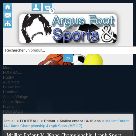
0
Menu
FOOTBALL
Rugby
Auto/Moto
Basket ball
Handball
Adidas Vintage
Autres Sports
Divers
FOOTBAGG
Accueil
>
FOOTBALL
>
Enfant
>
Maillot enfant 14-16 ans
>
Maillot Enfant
14-16ans Championship J.raph Sport (ME117)
Maillot Enfant 14-16ans Championship J.raph Sport