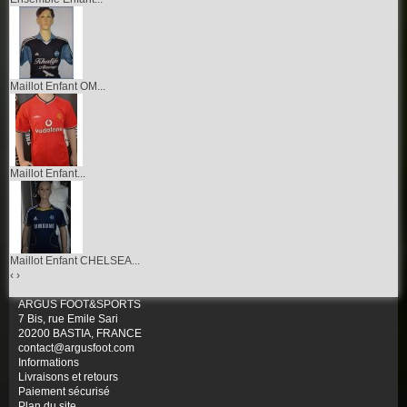
Maillot Enfant OM...
Maillot Enfant...
Maillot Enfant CHELSEA...
‹
›
ARGUS FOOT&SPORTS
7 Bis, rue Emile Sari
20200 BASTIA, FRANCE
contact@argusfoot.com
Informations
Livraisons et retours
Paiement sécurisé
Plan du site