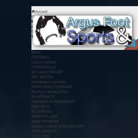
Accueil
Espace client
Contact
Plan du site
Bienvenue
Identifiez-vous
Votre compte
Votre panier
0
produit
0.00 €
Menu
FOOTBALL
Clubs Français
O.MARSEILLE
AS Saint ETIENNE
SEC BASTIA
Olympique Lyonnais
PARIS SAINT GERMAIN
Racing Club de LENS
AS MONACO
Girondins de BORDEAUX
OGC NICE
FC NANTES
MONTPELLIER
Stade RENNAIS
Racing Club de STRASBOURG
TOULOUSE FC
LILLE OSC