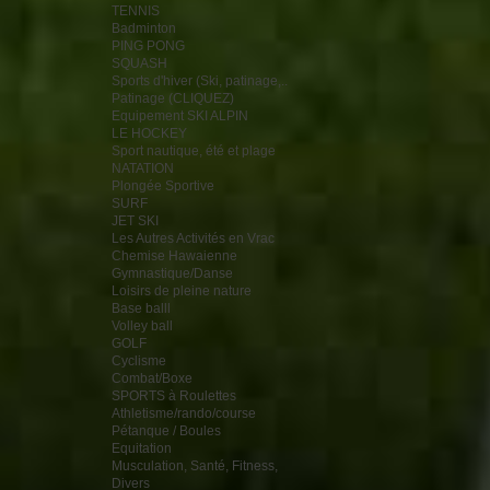
TENNIS
Badminton
PING PONG
SQUASH
Sports d'hiver (Ski, patinage,..
Patinage (CLIQUEZ)
Equipement SKI ALPIN
LE HOCKEY
Sport nautique, été et plage
NATATION
Plongée Sportive
SURF
JET SKI
Les Autres Activités en Vrac
Chemise Hawaienne
Gymnastique/Danse
Loisirs de pleine nature
Base balll
Volley ball
GOLF
Cyclisme
Combat/Boxe
SPORTS à Roulettes
Athletisme/rando/course
Pétanque / Boules
Equitation
Musculation, Santé, Fitness,
Divers