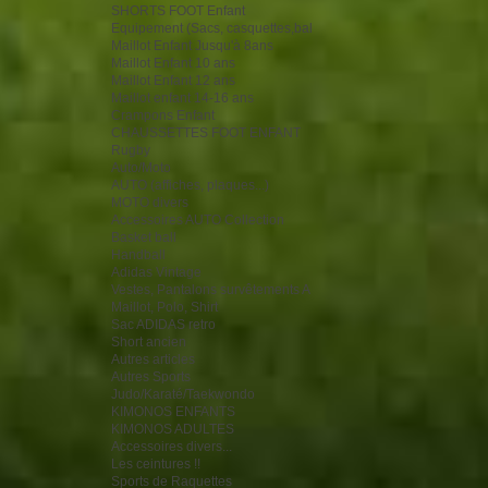
SHORTS FOOT Enfant
Equipement (Sacs, casquettes,bal
Maillot Enfant Jusqu'à 8ans
Maillot Enfant 10 ans
Maillot Enfant 12 ans
Maillot enfant 14-16 ans
Crampons Enfant
CHAUSSETTES FOOT ENFANT
Rugby
Auto/Moto
AUTO (affiches, plaques...)
MOTO divers
Accessoires AUTO Collection
Basket ball
Handball
Adidas Vintage
Vestes, Pantalons survêtements A
Maillot, Polo, Shirt
Sac ADIDAS retro
Short ancien
Autres articles
Autres Sports
Judo/Karaté/Taekwondo
KIMONOS ENFANTS
KIMONOS ADULTES
Accessoires divers...
Les ceintures !!
Sports de Raquettes