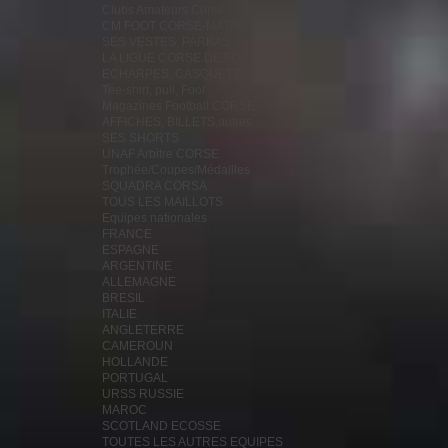
Clubs Amateurs Corse
CM FOOT CORSE-MATIN
SES VESTES, PARKAS...
LA LIGUE CORSE DE FOOTBALL
ECHARPES, CASQUETTES, FANIONS...
Tee-shirt, pull, Foot
Magazines Football CORSE
AFFICHES, BILLETS,autres...
SES SHORTS
UNAF Arbitre CORSE
Trophée/Coupes/Médailles
SQUADRA CORSA
TOUS LES MAILLOTS
Equipes nationales
FRANCE
ESPAGNE
ARGENTINE
ALLEMAGNE
BRESIL
ITALIE
ANGLETERRE
CAMEROUN
HOLLANDE
PORTUGAL
URSS RUSSIE
MAROC
SCOTLAND ECOSSE
TOUTES LES AUTRES EQUIPES