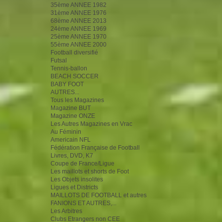
35ème ANNEE 1982
31ème ANNEE 1976
68ème ANNEE 2013
24ème ANNEE 1969
25ème ANNEE 1970
55ème ANNEE 2000
Football diversifié
Futsal
Tennis-ballon
BEACH SOCCER
BABY FOOT
AUTRES...
Tous les Magazines
Magazine BUT
Magazine ONZE
Les Autres Magazines en Vrac
Au Féminin
Americain NFL
Fédération Française de Football
Livres, DVD, K7
Coupe de France/Ligue
Les maillots et shorts de Foot
Les Objets insolites
Ligues et Districts
MAILLOTS DE FOOTBALL et autres
FANIONS ET AUTRES,...
Les Arbitres
Clubs Etrangers non CEE