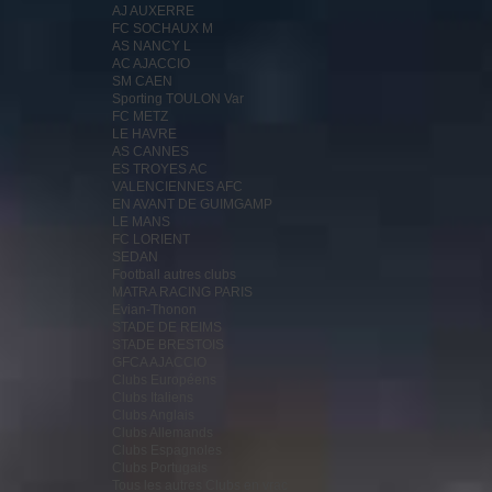
AJ AUXERRE
FC SOCHAUX M
AS NANCY L
AC AJACCIO
SM CAEN
Sporting TOULON Var
FC METZ
LE HAVRE
AS CANNES
ES TROYES AC
VALENCIENNES AFC
EN AVANT DE GUIMGAMP
LE MANS
FC LORIENT
SEDAN
Football autres clubs
MATRA RACING PARIS
Evian-Thonon
STADE DE REIMS
STADE BRESTOIS
GFCA AJACCIO
Clubs Européens
Clubs Italiens
Clubs Anglais
Clubs Allemands
Clubs Espagnoles
Clubs Portugais
Tous les autres Clubs en vrac