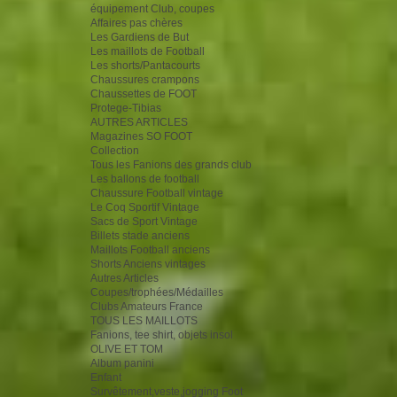
équipement Club, coupes
Affaires pas chères
Les Gardiens de But
Les maillots de Football
Les shorts/Pantacourts
Chaussures crampons
Chaussettes de FOOT
Protege-Tibias
AUTRES ARTICLES
Magazines SO FOOT
Collection
Tous les Fanions des grands club
Les ballons de football
Chaussure Football vintage
Le Coq Sportif Vintage
Sacs de Sport Vintage
Billets stade anciens
Maillots Football anciens
Shorts Anciens vintages
Autres Articles
Coupes/trophées/Médailles
Clubs Amateurs France
TOUS LES MAILLOTS
Fanions, tee shirt, objets insol
OLIVE ET TOM
Album panini
Enfant
Survêtement,veste,jogging Foot