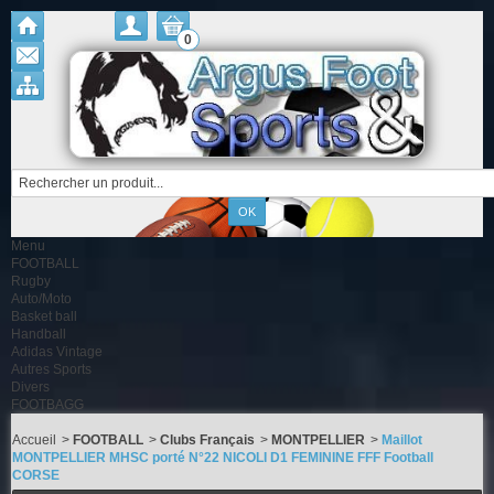
0
Menu
FOOTBALL
Rugby
Auto/Moto
Basket ball
Handball
Adidas Vintage
Autres Sports
Divers
FOOTBAGG
Accueil
>
FOOTBALL
>
Clubs Français
>
MONTPELLIER
>
Maillot
MONTPELLIER MHSC porté N°22 NICOLI D1 FEMININE FFF Football
CORSE