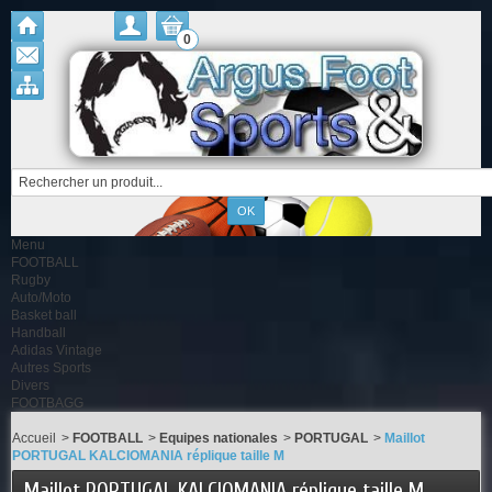
0
Menu
FOOTBALL
Rugby
Auto/Moto
Basket ball
Handball
Adidas Vintage
Autres Sports
Divers
FOOTBAGG
Accueil
>
FOOTBALL
>
Equipes nationales
>
PORTUGAL
>
Maillot
PORTUGAL KALCIOMANIA réplique taille M
Maillot PORTUGAL KALCIOMANIA réplique taille M