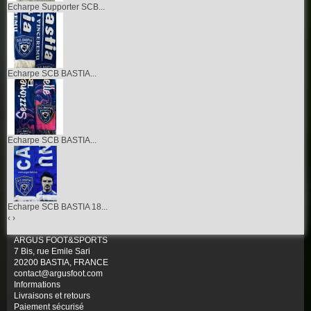
Echarpe Supporter SCB...
Echarpe SCB BASTIA...
Echarpe SCB BASTIA...
Echarpe SCB BASTIA 18...
‹
›
ARGUS FOOT&SPORTS
7 Bis, rue Emile Sari
20200 BASTIA, FRANCE
contact@argusfoot.com
Informations
Livraisons et retours
Paiement sécurisé