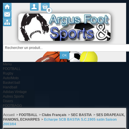
0
Menu
FOOTBALL
Rugby
Auto/Moto
Basket ball
Handball
Adidas Vintage
Autres Sports
Divers
FOOTBAGG
Accueil
>
FOOTBALL
>
Clubs Français
>
SEC BASTIA
>
SES DRAPEAUX,
FANIONS, ECHARPES
>
Echarpe SCB BASTIA S.C.1905 satin Saison
2003/04