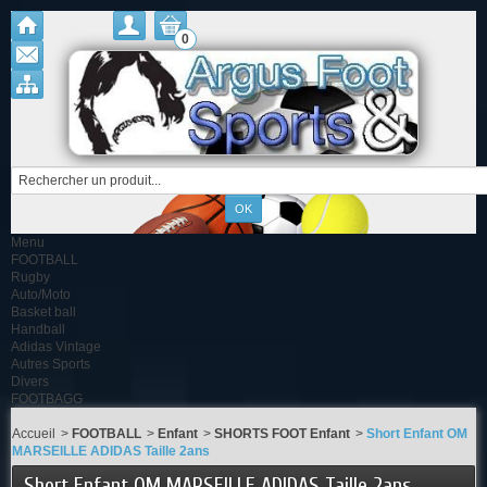
0
Menu
FOOTBALL
Rugby
Auto/Moto
Basket ball
Handball
Adidas Vintage
Autres Sports
Divers
FOOTBAGG
Accueil
>
FOOTBALL
>
Enfant
>
SHORTS FOOT Enfant
>
Short Enfant OM
MARSEILLE ADIDAS Taille 2ans
Short Enfant OM MARSEILLE ADIDAS Taille 2ans