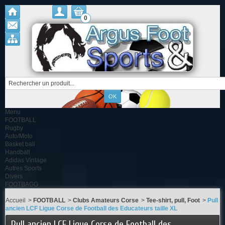
0
Menu
FOOTBALL
Rugby
Auto/Moto
Basket ball
Handball
Adidas Vintage
Autres Sports
Divers
FOOTBAGG
Accueil
>
FOOTBALL
>
Clubs Amateurs Corse
>
Tee-shirt, pull, Foot
>
Pull
ancien LCF Ligue Corse de Football des Educateurs taille XL
Pull ancien LCF Ligue Corse de Football des