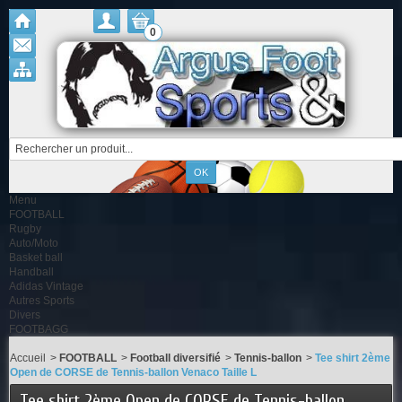
0
Menu
FOOTBALL
Rugby
Auto/Moto
Basket ball
Handball
Adidas Vintage
Autres Sports
Divers
FOOTBAGG
Accueil
>
FOOTBALL
>
Football diversifié
>
Tennis-ballon
>
Tee shirt 2ème
Open de CORSE de Tennis-ballon Venaco Taille L
Tee shirt 2ème Open de CORSE de Tennis-ballon