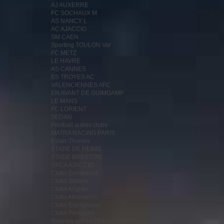
AJ AUXERRE
FC SOCHAUX M
AS NANCY L
AC AJACCIO
SM CAEN
Sporting TOULON Var
FC METZ
LE HAVRE
AS CANNES
ES TROYES AC
VALENCIENNES AFC
EN AVANT DE GUIMGAMP
LE MANS
FC LORIENT
SEDAN
Football autres clubs
MATRA RACING PARIS
Evian-Thonon
STADE DE REIMS
STADE BRESTOIS
GFCA AJACCIO
Clubs Européens
Clubs Italiens
Clubs Anglais
Clubs Allemands
Clubs Espagnoles
Clubs Portugais
Tous les autres Clubs en vrac