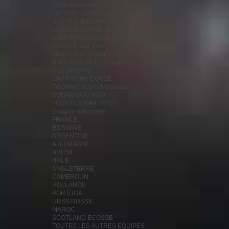
Clubs Amateurs Corse
CM FOOT CORSE-MATIN
SES VESTES, PARKAS...
LA LIGUE CORSE DE FOOTBALL
ECHARPES, CASQUETTES, FANIONS...
Tee-shirt, pull, Foot
Magazines Football CORSE
AFFICHES, BILLETS,autres...
SES SHORTS
UNAF Arbitre CORSE
Trophée/Coupes/Médailles
SQUADRA CORSA
TOUS LES MAILLOTS
Equipes nationales
FRANCE
ESPAGNE
ARGENTINE
ALLEMAGNE
BRESIL
ITALIE
ANGLETERRE
CAMEROUN
HOLLANDE
PORTUGAL
URSS RUSSIE
MAROC
SCOTLAND ECOSSE
TOUTES LES AUTRES EQUIPES