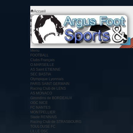
Accueil
Espace client
Contact
Plan du site
Bienvenue
Identifiez-vous
Votre compte
Votre panier
0
produit
0.00 €
Menu
FOOTBALL
Clubs Français
O.MARSEILLE
AS Saint ETIENNE
SEC BASTIA
Olympique Lyonnais
PARIS SAINT GERMAIN
Racing Club de LENS
AS MONACO
Girondins de BORDEAUX
OGC NICE
FC NANTES
MONTPELLIER
Stade RENNAIS
Racing Club de STRASBOURG
TOULOUSE FC
LILLE OSC