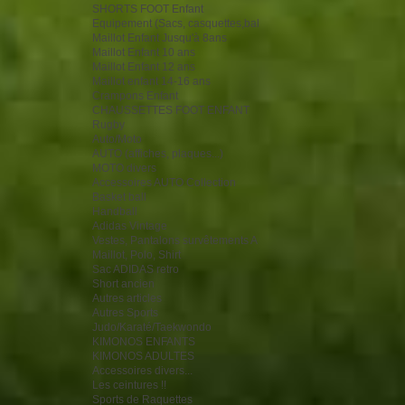
SHORTS FOOT Enfant
Equipement (Sacs, casquettes,bal
Maillot Enfant Jusqu'à 8ans
Maillot Enfant 10 ans
Maillot Enfant 12 ans
Maillot enfant 14-16 ans
Crampons Enfant
CHAUSSETTES FOOT ENFANT
Rugby
Auto/Moto
AUTO (affiches, plaques...)
MOTO divers
Accessoires AUTO Collection
Basket ball
Handball
Adidas Vintage
Vestes, Pantalons survêtements A
Maillot, Polo, Shirt
Sac ADIDAS retro
Short ancien
Autres articles
Autres Sports
Judo/Karaté/Taekwondo
KIMONOS ENFANTS
KIMONOS ADULTES
Accessoires divers...
Les ceintures !!
Sports de Raquettes