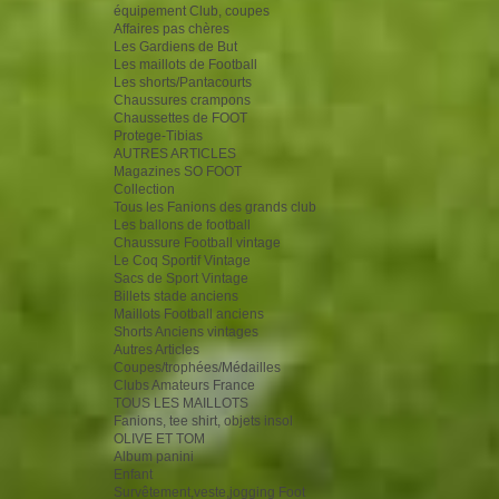
équipement Club, coupes
Affaires pas chères
Les Gardiens de But
Les maillots de Football
Les shorts/Pantacourts
Chaussures crampons
Chaussettes de FOOT
Protege-Tibias
AUTRES ARTICLES
Magazines SO FOOT
Collection
Tous les Fanions des grands club
Les ballons de football
Chaussure Football vintage
Le Coq Sportif Vintage
Sacs de Sport Vintage
Billets stade anciens
Maillots Football anciens
Shorts Anciens vintages
Autres Articles
Coupes/trophées/Médailles
Clubs Amateurs France
TOUS LES MAILLOTS
Fanions, tee shirt, objets insol
OLIVE ET TOM
Album panini
Enfant
Survêtement,veste,jogging Foot