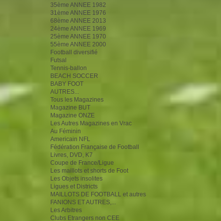
35ème ANNEE 1982
31ème ANNEE 1976
68ème ANNEE 2013
24ème ANNEE 1969
25ème ANNEE 1970
55ème ANNEE 2000
Football diversifié
Futsal
Tennis-ballon
BEACH SOCCER
BABY FOOT
AUTRES...
Tous les Magazines
Magazine BUT
Magazine ONZE
Les Autres Magazines en Vrac
Au Féminin
Americain NFL
Fédération Française de Football
Livres, DVD, K7
Coupe de France/Ligue
Les maillots et shorts de Foot
Les Objets insolites
Ligues et Districts
MAILLOTS DE FOOTBALL et autres
FANIONS ET AUTRES,...
Les Arbitres
Clubs Etrangers non CEE