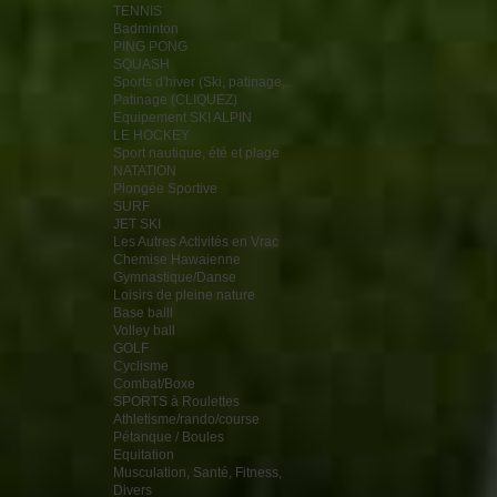
TENNIS
Badminton
PING PONG
SQUASH
Sports d'hiver (Ski, patinage,..
Patinage (CLIQUEZ)
Equipement SKI ALPIN
LE HOCKEY
Sport nautique, été et plage
NATATION
Plongée Sportive
SURF
JET SKI
Les Autres Activités en Vrac
Chemise Hawaienne
Gymnastique/Danse
Loisirs de pleine nature
Base balll
Volley ball
GOLF
Cyclisme
Combat/Boxe
SPORTS à Roulettes
Athletisme/rando/course
Pétanque / Boules
Equitation
Musculation, Santé, Fitness,
Divers