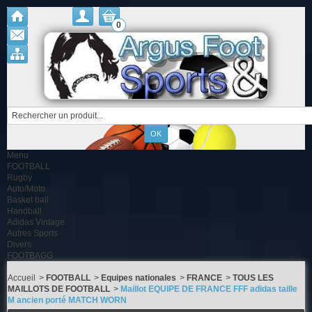
0
Menu
FOOTBALL
Rugby
Auto/Moto
Basket ball
Handball
Adidas Vintage
Autres Sports
Divers
FOOTBAGG
Accueil
>
FOOTBALL
>
Equipes nationales
>
FRANCE
>
TOUS LES
MAILLOTS DE FOOTBALL
>
Maillot EQUIPE DE FRANCE FFF adidas taille
M ancien porté MATCH WORN