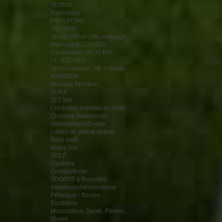
TENNIS
Badminton
PING PONG
SQUASH
Sports d'hiver (Ski, patinage,..
Patinage (CLIQUEZ)
Equipement SKI ALPIN
LE HOCKEY
Sport nautique, été et plage
NATATION
Plongée Sportive
SURF
JET SKI
Les Autres Activités en Vrac
Chemise Hawaienne
Gymnastique/Danse
Loisirs de pleine nature
Base balll
Volley ball
GOLF
Cyclisme
Combat/Boxe
SPORTS à Roulettes
Athletisme/rando/course
Pétanque / Boules
Equitation
Musculation, Santé, Fitness,
Divers