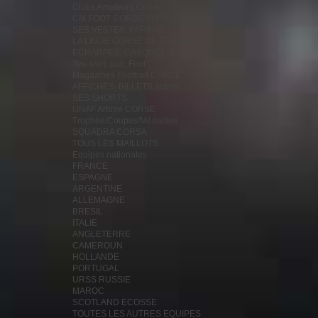
Clubs Amateurs Corse
CM FOOT CORSE-MATIN
SES VESTES, PARKAS...
LA LIGUE CORSE DE FOOTBALL
ECHARPES, CASQUETTES, FANIONS...
Tee-shirt, pull, Foot
Magazines Football CORSE
AFFICHES, BILLETS,autres...
SES SHORTS
UNAF Arbitre CORSE
Trophée/Coupes/Médailles
SQUADRA CORSA
TOUS LES MAILLOTS
Equipes nationales
FRANCE
ESPAGNE
ARGENTINE
ALLEMAGNE
BRESIL
ITALIE
ANGLETERRE
CAMEROUN
HOLLANDE
PORTUGAL
URSS RUSSIE
MAROC
SCOTLAND ECOSSE
TOUTES LES AUTRES EQUIPES