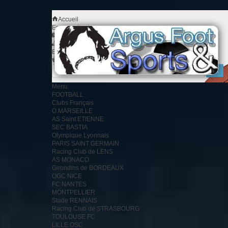
Accueil
Espace client
Contact
Plan du site
Bienvenue
Identifiez-vous
Votre compte
Votre panier
0
produit
0.00 €
Menu
FOOTBALL
Clubs Français
O.MARSEILLE
AS Saint ETIENNE
SEC BASTIA
Olympique Lyonnais
PARIS SAINT GERMAIN
Racing Club de LENS
AS MONACO
Girondins de BORDEAUX
OGC NICE
FC NANTES
MONTPELLIER
Stade RENNAIS
Racing Club de STRASBOURG
TOULOUSE FC
LILLE OSC