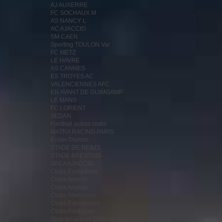
AJ AUXERRE
FC SOCHAUX M
AS NANCY L
AC AJACCIO
SM CAEN
Sporting TOULON Var
FC METZ
LE HAVRE
AS CANNES
ES TROYES AC
VALENCIENNES AFC
EN AVANT DE GUIMGAMP
LE MANS
FC LORIENT
SEDAN
Football autres clubs
MATRA RACING PARIS
Evian-Thonon
STADE DE REIMS
STADE BRESTOIS
GFCA AJACCIO
Clubs Européens
Clubs Italiens
Clubs Anglais
Clubs Allemands
Clubs Espagnoles
Clubs Portugais
Tous les autres Clubs en vrac