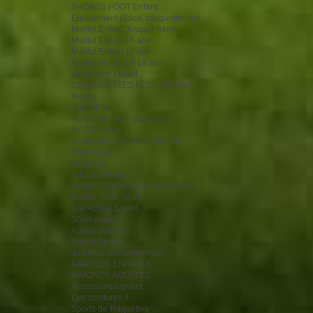
SHORTS FOOT Enfant
Equipement (Sacs, casquettes,bal
Maillot Enfant Jusqu'à 8ans
Maillot Enfant 10 ans
Maillot Enfant 12 ans
Maillot enfant 14-16 ans
Crampons Enfant
CHAUSSETTES FOOT ENFANT
Rugby
Auto/Moto
AUTO (affiches, plaques...)
MOTO divers
Accessoires AUTO Collection
Basket ball
Handball
Adidas Vintage
Vestes, Pantalons survêtements A
Maillot, Polo, Shirt
Sac ADIDAS retro
Short ancien
Autres articles
Autres Sports
Judo/Karaté/Taekwondo
KIMONOS ENFANTS
KIMONOS ADULTES
Accessoires divers...
Les ceintures !!
Sports de Raquettes