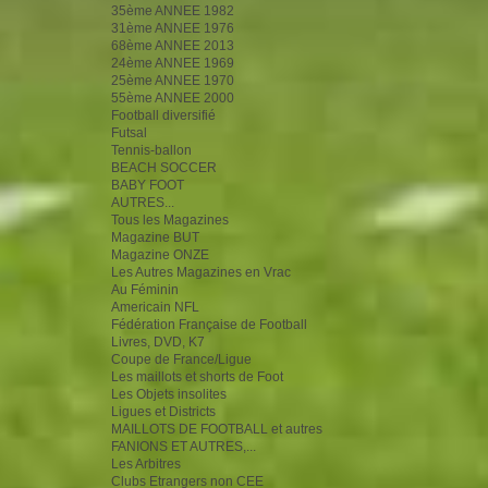
35ème ANNEE 1982
31ème ANNEE 1976
68ème ANNEE 2013
24ème ANNEE 1969
25ème ANNEE 1970
55ème ANNEE 2000
Football diversifié
Futsal
Tennis-ballon
BEACH SOCCER
BABY FOOT
AUTRES...
Tous les Magazines
Magazine BUT
Magazine ONZE
Les Autres Magazines en Vrac
Au Féminin
Americain NFL
Fédération Française de Football
Livres, DVD, K7
Coupe de France/Ligue
Les maillots et shorts de Foot
Les Objets insolites
Ligues et Districts
MAILLOTS DE FOOTBALL et autres
FANIONS ET AUTRES,...
Les Arbitres
Clubs Etrangers non CEE