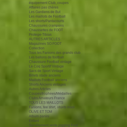
équipement Club, coupes
Affaires pas chères
Les Gardiens de But
Les maillots de Football
Les shorts/Pantacourts
Chaussures crampons
Chaussettes de FOOT
Protege-Tibias
AUTRES ARTICLES
Magazines SO FOOT
Collection
Tous les Fanions des grands club
Les ballons de football
Chaussure Football vintage
Le Coq Sportif Vintage
Sacs de Sport Vintage
Billets stade anciens
Maillots Football anciens
Shorts Anciens vintages
Autres Articles
Coupes/trophées/Médailles
Clubs Amateurs France
TOUS LES MAILLOTS
Fanions, tee shirt, objets insol
OLIVE ET TOM
Album panini
Enfant
Survêtement,veste,jogging Foot