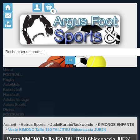
0
Menu
FOOTBALL
Rugby
Auto/Moto
Basket ball
Handball
Adidas Vintage
Autres Sports
Divers
FOOTBAGG
Accueil
>
Autres Sports
>
Judo/Karaté/Taekwondo
>
KIMONOS ENFANTS
>
Veste KIMONO Taille 150 TAI JITSU Ghisonaccia JUE24
Veste KIMONO Taille 150 TAI JITSU Ghisonaccia JUE24