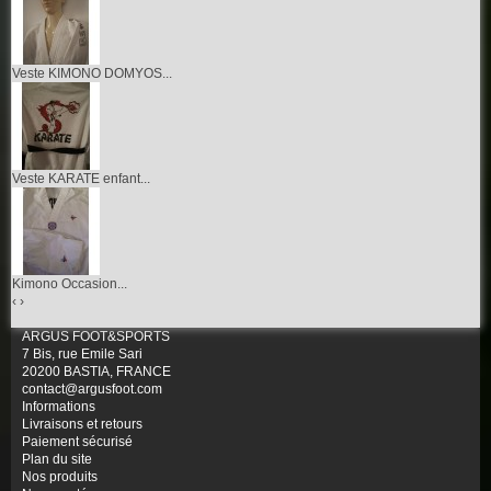
Veste KIMONO DOMYOS...
Veste KARATE enfant...
Kimono Occasion...
‹
›
ARGUS FOOT&SPORTS
7 Bis, rue Emile Sari
20200 BASTIA, FRANCE
contact@argusfoot.com
Informations
Livraisons et retours
Paiement sécurisé
Plan du site
Nos produits