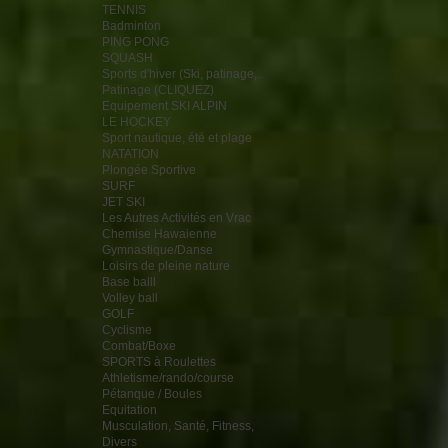
TENNIS
Badminton
PING PONG
SQUASH
Sports d'hiver (Ski, patinage,..
Patinage (CLIQUEZ)
Equipement SKI ALPIN
LE HOCKEY
Sport nautique, été et plage
NATATION
Plongée Sportive
SURF
JET SKI
Les Autres Activités en Vrac
Chemise Hawaienne
Gymnastique/Danse
Loisirs de pleine nature
Base balll
Volley ball
GOLF
Cyclisme
Combat/Boxe
SPORTS à Roulettes
Athletisme/rando/course
Pétanque / Boules
Equitation
Musculation, Santé, Fitness,
Divers