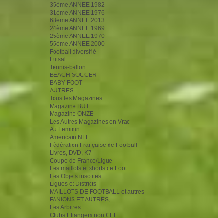
35ème ANNEE 1982
31ème ANNEE 1976
68ème ANNEE 2013
24ème ANNEE 1969
25ème ANNEE 1970
55ème ANNEE 2000
Football diversifié
Futsal
Tennis-ballon
BEACH SOCCER
BABY FOOT
AUTRES...
Tous les Magazines
Magazine BUT
Magazine ONZE
Les Autres Magazines en Vrac
Au Féminin
Americain NFL
Fédération Française de Football
Livres, DVD, K7
Coupe de France/Ligue
Les maillots et shorts de Foot
Les Objets insolites
Ligues et Districts
MAILLOTS DE FOOTBALL et autres
FANIONS ET AUTRES,...
Les Arbitres
Clubs Etrangers non CEE