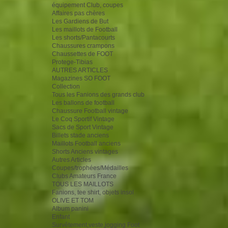
équipement Club, coupes
Affaires pas chères
Les Gardiens de But
Les maillots de Football
Les shorts/Pantacourts
Chaussures crampons
Chaussettes de FOOT
Protege-Tibias
AUTRES ARTICLES
Magazines SO FOOT
Collection
Tous les Fanions des grands club
Les ballons de football
Chaussure Football vintage
Le Coq Sportif Vintage
Sacs de Sport Vintage
Billets stade anciens
Maillots Football anciens
Shorts Anciens vintages
Autres Articles
Coupes/trophées/Médailles
Clubs Amateurs France
TOUS LES MAILLOTS
Fanions, tee shirt, objets insol
OLIVE ET TOM
Album panini
Enfant
Survêtement,veste,jogging Foot