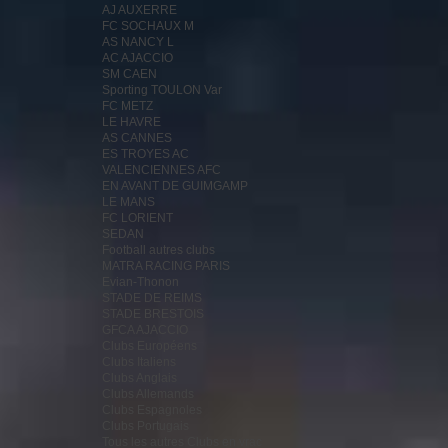
AJ AUXERRE
FC SOCHAUX M
AS NANCY L
AC AJACCIO
SM CAEN
Sporting TOULON Var
FC METZ
LE HAVRE
AS CANNES
ES TROYES AC
VALENCIENNES AFC
EN AVANT DE GUIMGAMP
LE MANS
FC LORIENT
SEDAN
Football autres clubs
MATRA RACING PARIS
Evian-Thonon
STADE DE REIMS
STADE BRESTOIS
GFCA AJACCIO
Clubs Européens
Clubs Italiens
Clubs Anglais
Clubs Allemands
Clubs Espagnoles
Clubs Portugais
Tous les autres Clubs en vrac