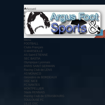
Accueil
Espace client
Contact
Plan du site
Bienvenue
Identifiez-vous
Votre compte
Votre panier
0
produit
0.00 €
Menu
FOOTBALL
Clubs Français
O.MARSEILLE
AS Saint ETIENNE
SEC BASTIA
Olympique Lyonnais
PARIS SAINT GERMAIN
Racing Club de LENS
AS MONACO
Girondins de BORDEAUX
OGC NICE
FC NANTES
MONTPELLIER
Stade RENNAIS
Racing Club de STRASBOURG
TOULOUSE FC
LILLE OSC