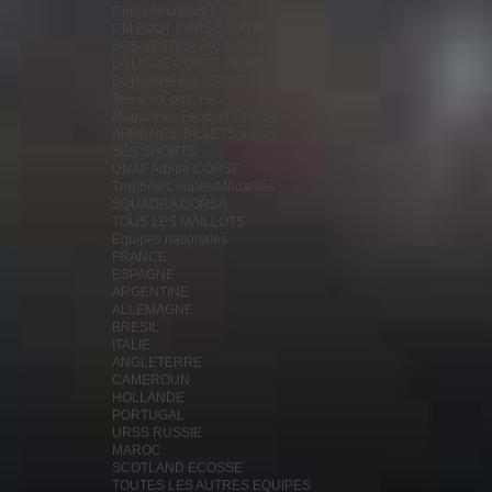
Clubs Amateurs Corse
CM FOOT CORSE-MATIN
SES VESTES, PARKAS...
LA LIGUE CORSE DE FOOTBALL
ECHARPES, CASQUETTES, FANIONS...
Tee-shirt, pull, Foot
Magazines Football CORSE
AFFICHES, BILLETS,autres...
SES SHORTS
UNAF Arbitre CORSE
Trophée/Coupes/Médailles
SQUADRA CORSA
TOUS LES MAILLOTS
Equipes nationales
FRANCE
ESPAGNE
ARGENTINE
ALLEMAGNE
BRESIL
ITALIE
ANGLETERRE
CAMEROUN
HOLLANDE
PORTUGAL
URSS RUSSIE
MAROC
SCOTLAND ECOSSE
TOUTES LES AUTRES EQUIPES