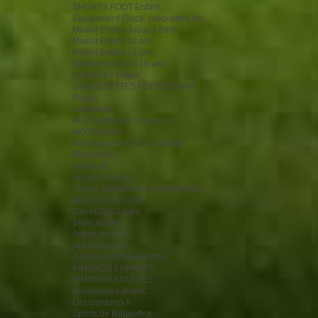
SHORTS FOOT Enfant
Equipement (Sacs, casquettes,bal
Maillot Enfant Jusqu'à 8ans
Maillot Enfant 10 ans
Maillot Enfant 12 ans
Maillot enfant 14-16 ans
Crampons Enfant
CHAUSSETTES FOOT ENFANT
Rugby
Auto/Moto
AUTO (affiches, plaques...)
MOTO divers
Accessoires AUTO Collection
Basket ball
Handball
Adidas Vintage
Vestes, Pantalons survêtements A
Maillot, Polo, Shirt
Sac ADIDAS retro
Short ancien
Autres articles
Autres Sports
Judo/Karaté/Taekwondo
KIMONOS ENFANTS
KIMONOS ADULTES
Accessoires divers...
Les ceintures !!
Sports de Raquettes