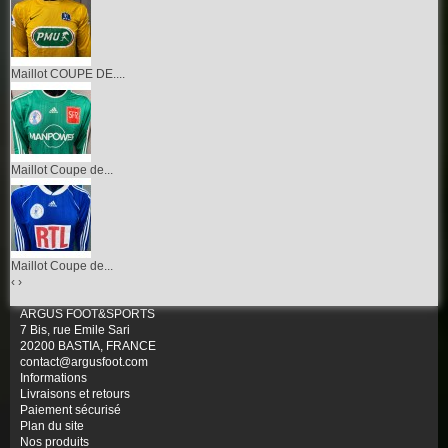
Maillot COUPE DE....
Maillot Coupe de...
Maillot Coupe de...
‹
›
ARGUS FOOT&SPORTS
7 Bis, rue Emile Sari
20200 BASTIA, FRANCE
contact@argusfoot.com
Informations
Livraisons et retours
Paiement sécurisé
Plan du site
Nos produits