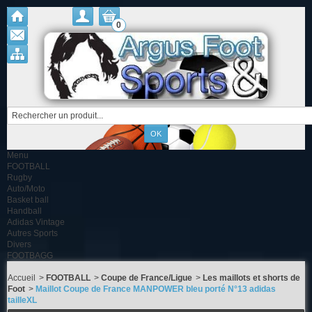
0
Menu
FOOTBALL
Rugby
Auto/Moto
Basket ball
Handball
Adidas Vintage
Autres Sports
Divers
FOOTBAGG
Accueil
>
FOOTBALL
>
Coupe de France/Ligue
>
Les maillots et shorts de
Foot
>
Maillot Coupe de France MANPOWER bleu porté N°13 adidas
tailleXL