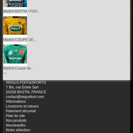
Maillot BASTIA / PSG...
Maillot COUPE DE....
Maillot Coupe de...
‹
›
ARGUS FOOT&SPORTS
7 Bis, rue Emile Sari
20200 BASTIA, FRANCE
contact@argusfoot.com
Informations
Livraisons et retours
Paiement sécurisé
Plan du site
Nos produits
Nouveautés
Notre sélection